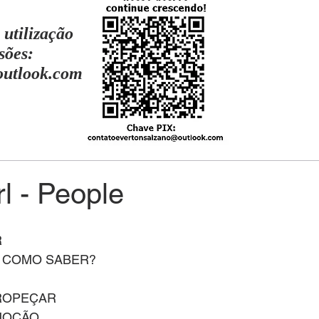
 utilização
sões:
outlook.com
l - People
R
, COMO SABER?
TROPEÇAR
MOÇÃO