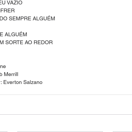
EU VAZIO
OFRER
ADO SEMPRE ALGUÉM
E ALGUÉM
EM SORTE AO REDOR
yne
b Merrill
r: Everton Salzano