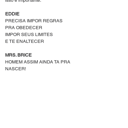
Isso é importante.
EDDIE
PRECISA IMPOR REGRAS
PRA OBEDECER
IMPOR SEUS LIMITES
E TE ENALTECER
MRS. BRICE
HOMEM ASSIM AINDA TA PRA 
NASCER!
EDDIE & MRS. STRAKOSH
ACHE ALGUÉM
MRS. BRICE
Eu já sou avó!
MRS. STRAKOSH