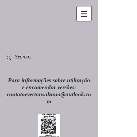
Para informações sobre utilização
e encomendar versões:
contatoevertonsalzano@outlook.co
m