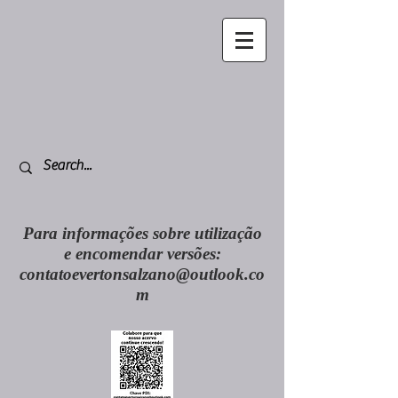
Para informações sobre utilização
e encomendar versões:
contatoevertonsalzano@outlook.co
m