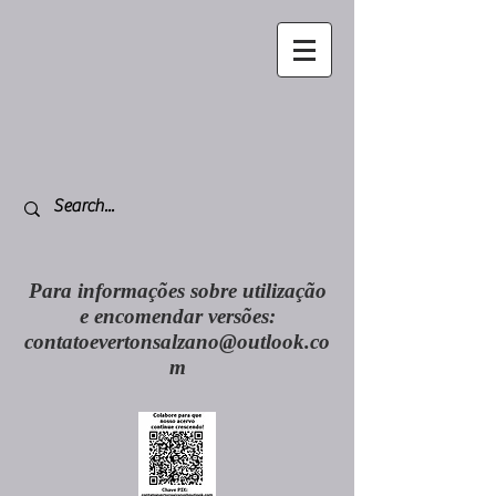
Para informações sobre utilização
e encomendar versões:
contatoevertonsalzano@outlook.co
m