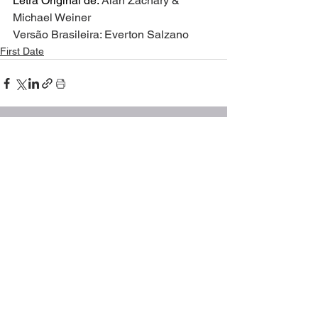
Letra Original de: 
Alan Zachary
 & 
Michael Weiner
Versão Brasileira: Everton Salzano
First Date
Ver tudo
Posts recentes