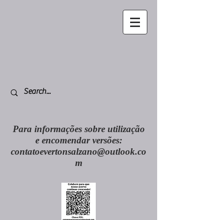
Para informações sobre utilização
e encomendar versões:
contatoevertonsalzano@outlook.co
m