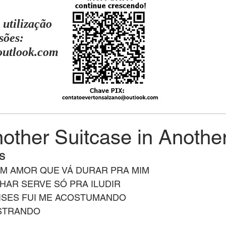
 utilização
sões:
outlook.com
nother Suitcase in Another
S
M AMOR QUE VÁ DURAR PRA MIM
NHAR SERVE SÓ PRA ILUDIR
ISES FUI ME ACOSTUMANDO
STRANDO