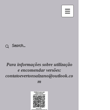
Para informações sobre utilização
e encomendar versões:
contatoevertonsalzano@outlook.co
m