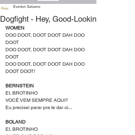
Everton Salzano
Dogfight - Hey, Good-Lookin
WOMEN
DOO DOOT, DOOT DOOT DAH DOO 
DOOT
DOO DOOT, DOOT DOOT DAH DOO 
DOOT
DOO DOOT, DOOT DOOT DAH DOO 
DOOT DOOT!
BERNSTEIN
EI, BROTINHO
VOCÊ VEM SEMPRE AQUI?
Eu precisei parar pra te dar oi...
BOLAND
EI, BROTINHO