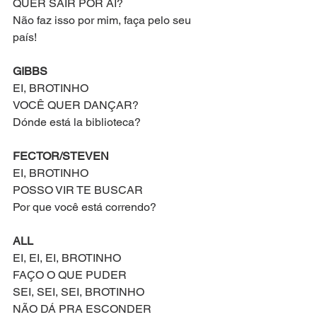
QUER SAIR POR AI?
Não faz isso por mim, faça pelo seu 
país!
GIBBS
EI, BROTINHO
VOCÊ QUER DANÇAR?
Dónde está la biblioteca?
FECTOR/STEVEN
EI, BROTINHO
POSSO VIR TE BUSCAR
Por que você está correndo?
ALL 
EI, EI, EI, BROTINHO
FAÇO O QUE PUDER
SEI, SEI, SEI, BROTINHO
NÃO DÁ PRA ESCONDER