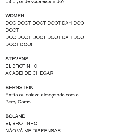
Ei! Ei, onde você está indo?
WOMEN
DOO DOOT, DOOT DOOT DAH DOO 
DOOT
DOO DOOT, DOOT DOOT DAH DOO 
DOOT DOO!
STEVENS
EI, BROTINHO
ACABEI DE CHEGAR
BERNSTEIN
Então eu estava almoçando com o 
Perry Como...
BOLAND
EI, BROTINHO
NÃO VÁ ME DISPENSAR