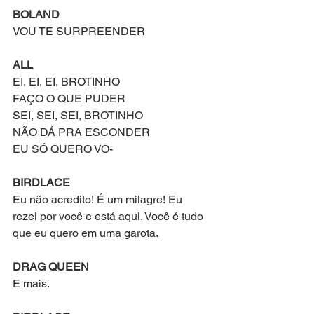
BOLAND
VOU TE SURPREENDER
ALL
EI, EI, EI, BROTINHO
FAÇO O QUE PUDER
SEI, SEI, SEI, BROTINHO
NÃO DÁ PRA ESCONDER
EU SÓ QUERO VO-
BIRDLACE
Eu não acredito! É um milagre! Eu 
rezei por você e está aqui. Você é tudo 
que eu quero em uma garota.
DRAG QUEEN
E mais.