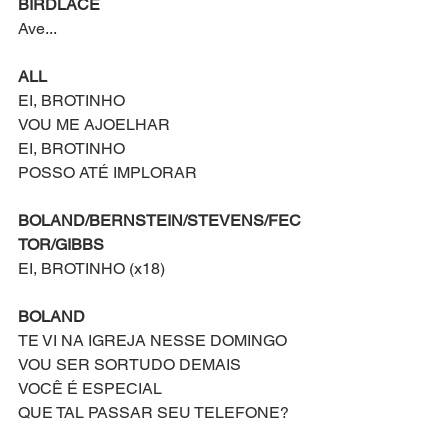
BIRDLACE
Ave...
ALL
EI, BROTINHO
VOU ME AJOELHAR
EI, BROTINHO
POSSO ATÉ IMPLORAR
BOLAND/BERNSTEIN/STEVENS/FEC
TOR/GIBBS
EI, BROTINHO (x18)
BOLAND
TE VI NA IGREJA NESSE DOMINGO
VOU SER SORTUDO DEMAIS
VOCÊ É ESPECIAL
QUE TAL PASSAR SEU TELEFONE?   