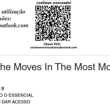
 utilização
sões:
outlook.com
She Moves In The Most M
II
O O ESSENCIAL
O DAR ACESSO