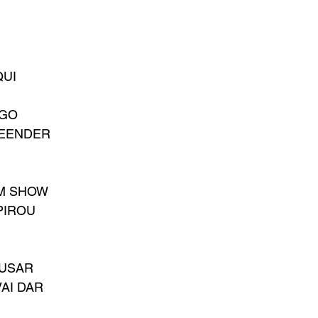
QUI
OGO
EENDER
UM SHOW
PIROU
AUSAR
AI DAR