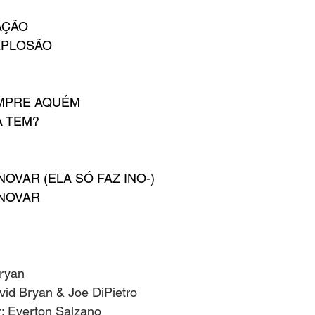
AÇÃO
XPLOSÃO
EMPRE AQUÉM
A TEM?
NOVAR (ELA SÓ FAZ INO-)
INOVAR
Bryan
avid Bryan & Joe DiPietro
r: Everton Salzano