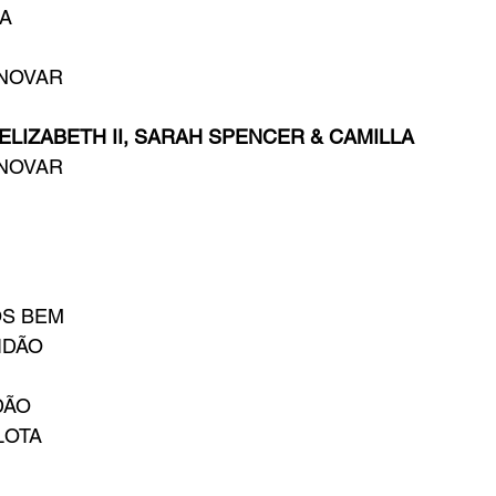
IA
INOVAR
ELIZABETH II, SARAH SPENCER & CAMILLA
INOVAR
OS BEM
IDÃO
DÃO
LOTA