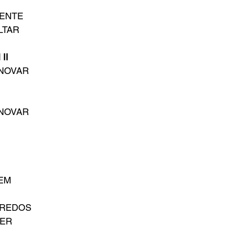
SENTE
LTAR
II
INOVAR
INOVAR
EM
GREDOS
BER