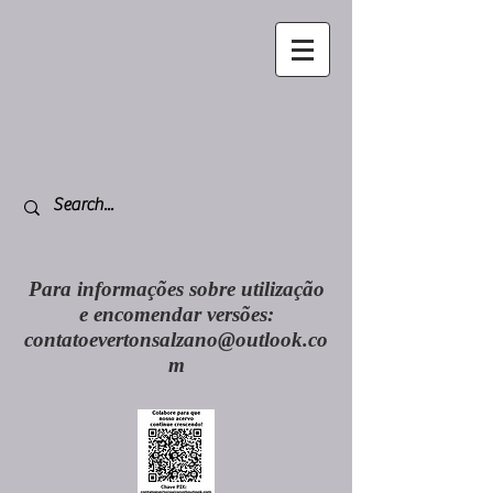
Para informações sobre utilização
e encomendar versões:
contatoevertonsalzano@outlook.co
m