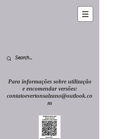
Para informações sobre utilização
e encomendar versões:
contatoevertonsalzano@outlook.co
m