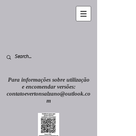
Para informações sobre utilização
e encomendar versões:
contatoevertonsalzano@outlook.co
m