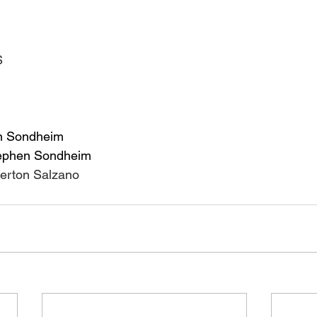
S
n Sondheim
Stephen Sondheim
verton Salzano