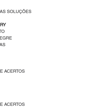
 AS SOLUÇÕES
RRY
TO
LEGRE
AS
M
 E ACERTOS
M
 E ACERTOS