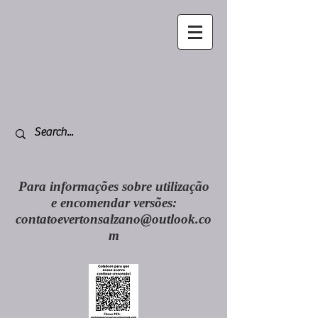
Para informações sobre utilização
e encomendar versões:
contatoevertonsalzano@outlook.co
m