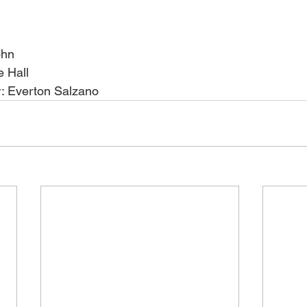
ohn
e Hall
r: Everton Salzano