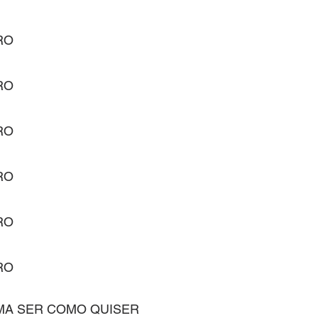
RO
RO
RO
RO
RO
RO
MA SER COMO QUISER