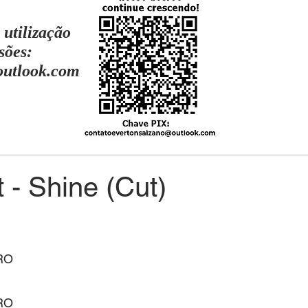
 utilização
sões:
outlook.com
ot - Shine (Cut)
RO
RO