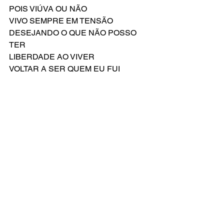
POIS VIÚVA OU NÃO
VIVO SEMPRE EM TENSÃO
DESEJANDO O QUE NÃO POSSO 
TER
LIBERDADE AO VIVER
VOLTAR A SER QUEM EU FUI
Compositor: Richard Oberacker
Letra Original de: Richard Oberacker & 
Robert Taylor
Versão Brasileira por: Everton Salzano