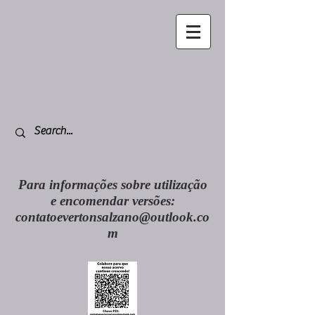
Para informações sobre utilização
e encomendar versões:
contatoevertonsalzano@outlook.co
m