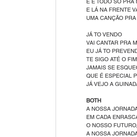
E É TODO SÓ PRA 
E LÁ NA FRENTE 
UMA CANÇÃO PRA
JÁ TO VENDO
VAI CANTAR PRA 
EU JÁ TO PREVEN
TE SIGO ATÉ O FIM
JAMAIS SE ESQU
QUE É ESPECIAL 
JÁ VEJO A GUINAD
BOTH
A NOSSA JORNADA,
EM CADA ENRASCA
O NOSSO FUTURO,
A NOSSA JORNADA,