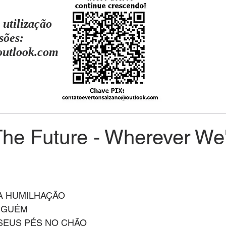
 utilização
sões:
outlook.com
The Future - Wherever We
A HUMILHAÇÃO
NGUÉM
SEUS PÉS NO CHÃO