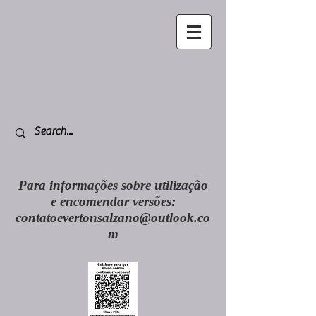
Para informações sobre utilização
e encomendar versões:
contatoevertonsalzano@outlook.co
m