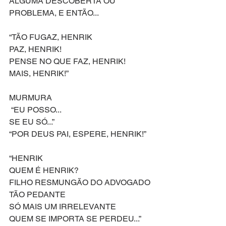
ALGUMA DESCOBERTA OU 
PROBLEMA, E ENTÃO...
“TÃO FUGAZ, HENRIK
PAZ, HENRIK!
PENSE NO QUE FAZ, HENRIK!
MAIS, HENRIK!”
MURMURA
 “EU POSSO...
SE EU SÓ...”
“POR DEUS PAI, ESPERE, HENRIK!”
“HENRIK
QUEM É HENRIK?
FILHO RESMUNGÃO DO ADVOGADO
TÃO PEDANTE
SÓ MAIS UM IRRELEVANTE
QUEM SE IMPORTA SE PERDEU...”