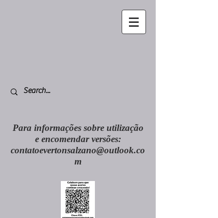
Para informações sobre utilização
e encomendar versões:
contatoevertonsalzano@outlook.co
m